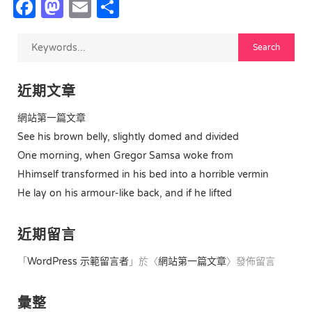
Facebook
Mastodon
Email
Share
近期文章
網站第一篇文章
See his brown belly, slightly domed and divided
One morning, when Gregor Samsa woke from
Hhimself transformed in his bed into a horrible vermin
He lay on his armour-like back, and if he lifted
近期留言
「
WordPress 示範留言者
」於〈
網站第一篇文章
〉發佈留言
彙整